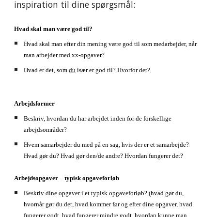
inspiration til dine spørgsmål:
Hvad skal man være god til?
Hvad skal man efter din mening være god til som medarbejder, når 
man arbejder med xx-opgaver?
Hvad er det, som 
du
 især er god til? Hvorfor det?
Arbejdsformer
B
eskri
v, hvordan du har arbejdet inden for de forskellige 
arbejdsområder?
Hvem samarbejder du med på en sag, hvis der er et samarbejde? 
Hvad gør du? Hvad gør den/de andre? Hvordan fungerer det? 
Arbejdsopgaver – typisk opgaveforløb
Beskriv dine opgaver i et typisk opgaveforløb? (hvad gør du, 
hvornår gør du det, hvad kommer før og efter dine opgaver, hvad 
fungerer godt, hvad fungerer mindre godt, hvordan kunne man 