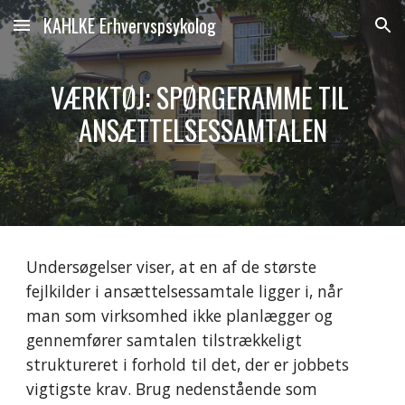
KAHLKE Erhvervspsykolog
Skip to main content
Skip to navigation
VÆRKTØJ: SPØRGERAMME TIL 
ANSÆTTELSESSAMTALEN
Undersøgelser viser, at en af de største 
fejlkilder i ansættelsessamtale ligger i, når 
man som virksomhed ikke planlægger og 
gennemfører samtalen tilstrækkeligt 
struktureret i forhold til det, der er jobbets 
vigtigste krav. Brug nedenstående som 